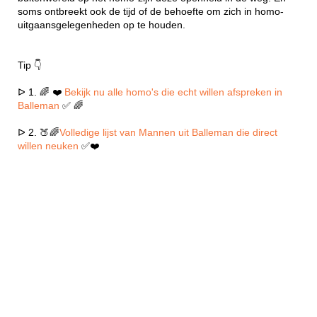
soms ontbreekt ook de tijd of de behoefte om zich in homo-
uitgaansgelegenheden op te houden.
Tip 👇
ᐅ 1. 🌈 ❤️
Bekijk nu alle homo's die echt willen afspreken in
Balleman
✅ 🌈
ᐅ 2. 🍑🌈
Volledige lijst van Mannen uit Balleman die direct
willen neuken
✅❤️