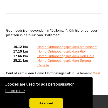
Geen bedrijven gevonden in "Balleman". Kijk hieronder voor
plaatsen in de buurt van "Balleman".
10.12 km
Homo Ontmoetingsplekken Molenschot
17.19 km
Homo Ontmoetingsplekken Riel
17.66 km
Homo Ontmoetingsplekken Den Hout
25.21 km
Homo Ontmoetingsplekken Sprang-
Capelle
Bent of kent u een Homo Ontmoetingsplek in Balleman?
Meld
een bedrijf gratis aan
Cookies are used for ads personalisation.
Learn more
Gay Escort Service
Akkoord