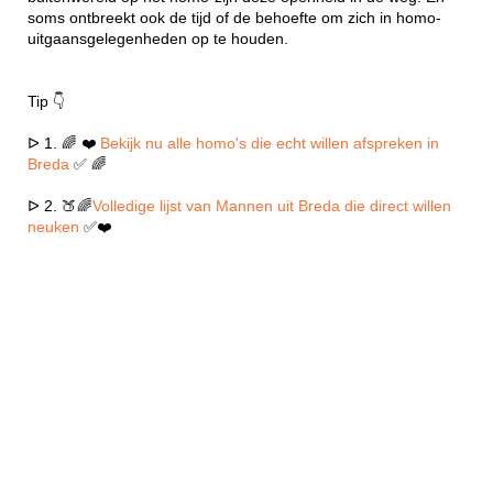
soms ontbreekt ook de tijd of de behoefte om zich in homo-
uitgaansgelegenheden op te houden.
Tip 👇
ᐅ 1. 🌈 ❤️
Bekijk nu alle homo's die echt willen afspreken in
Breda
✅ 🌈
ᐅ 2. 🍑🌈
Volledige lijst van Mannen uit Breda die direct willen
neuken
✅❤️