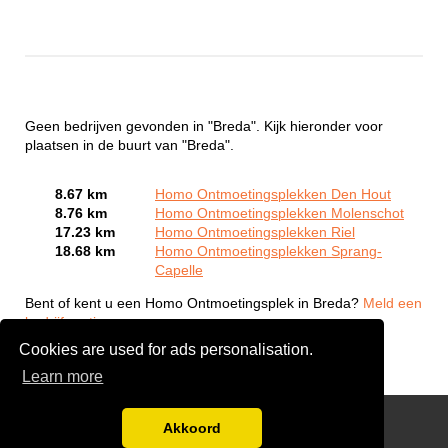
Geen bedrijven gevonden in "Breda". Kijk hieronder voor
plaatsen in de buurt van "Breda".
8.67 km
Homo Ontmoetingsplekken Den Hout
8.76 km
Homo Ontmoetingsplekken Molenschot
17.23 km
Homo Ontmoetingsplekken Riel
18.68 km
Homo Ontmoetingsplekken Sprang-
Capelle
Bent of kent u een Homo Ontmoetingsplek in Breda?
Meld een
bedrijf gratis aan
Cookies are used for ads personalisation.
Learn more
Gay Escort Service
Akkoord