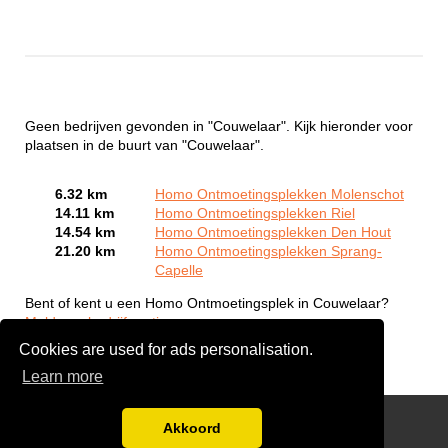
Geen bedrijven gevonden in "Couwelaar". Kijk hieronder voor
plaatsen in de buurt van "Couwelaar".
6.32 km
Homo Ontmoetingsplekken Molenschot
14.11 km
Homo Ontmoetingsplekken Riel
14.54 km
Homo Ontmoetingsplekken Den Hout
21.20 km
Homo Ontmoetingsplekken Sprang-
Capelle
Bent of kent u een Homo Ontmoetingsplek in Couwelaar?
Meld een bedrijf gratis aan
Cookies are used for ads personalisation.
Learn more
Gay Escort Service
Akkoord