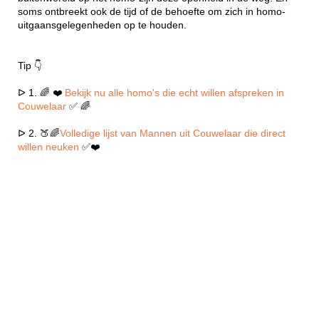
soms ontbreekt ook de tijd of de behoefte om zich in homo-
uitgaansgelegenheden op te houden.
Tip 👇
ᐅ 1. 🌈 ❤️
Bekijk nu alle homo's die echt willen afspreken in
Couwelaar
✅ 🌈
ᐅ 2. 🍑🌈
Volledige lijst van Mannen uit Couwelaar die direct
willen neuken
✅❤️