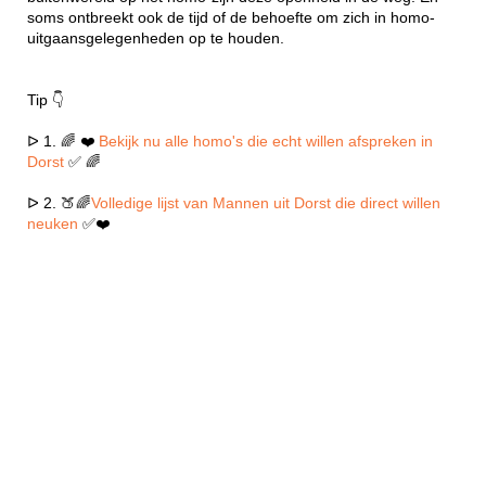
soms ontbreekt ook de tijd of de behoefte om zich in homo-
uitgaansgelegenheden op te houden.
Tip 👇
ᐅ 1. 🌈 ❤️
Bekijk nu alle homo's die echt willen afspreken in
Dorst
✅ 🌈
ᐅ 2. 🍑🌈
Volledige lijst van Mannen uit Dorst die direct willen
neuken
✅❤️