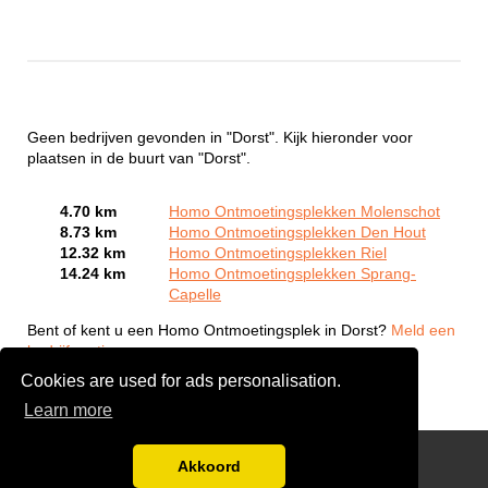
Geen bedrijven gevonden in "Dorst". Kijk hieronder voor
plaatsen in de buurt van "Dorst".
4.70 km
Homo Ontmoetingsplekken Molenschot
8.73 km
Homo Ontmoetingsplekken Den Hout
12.32 km
Homo Ontmoetingsplekken Riel
14.24 km
Homo Ontmoetingsplekken Sprang-
Capelle
Bent of kent u een Homo Ontmoetingsplek in Dorst?
Meld een
bedrijf gratis aan
Cookies are used for ads personalisation.
Learn more
Gay Escort Service
Akkoord