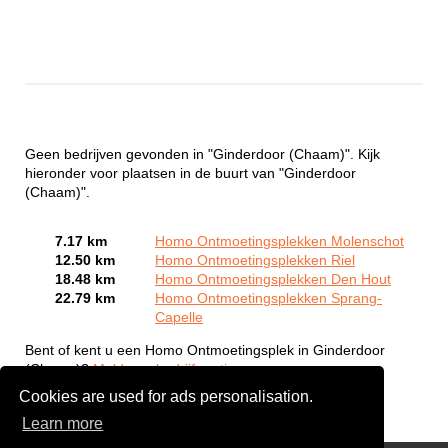
Geen bedrijven gevonden in "Ginderdoor (Chaam)". Kijk
hieronder voor plaatsen in de buurt van "Ginderdoor
(Chaam)".
7.17 km
Homo Ontmoetingsplekken Molenschot
12.50 km
Homo Ontmoetingsplekken Riel
18.48 km
Homo Ontmoetingsplekken Den Hout
22.79 km
Homo Ontmoetingsplekken Sprang-
Capelle
Bent of kent u een Homo Ontmoetingsplek in Ginderdoor
(Chaam)?
Meld een bedrijf gratis aan
Cookies are used for ads personalisation.
Learn more