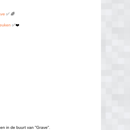
ave
✅ 🌈
 neuken
✅❤️
en in de buurt van "Grave".