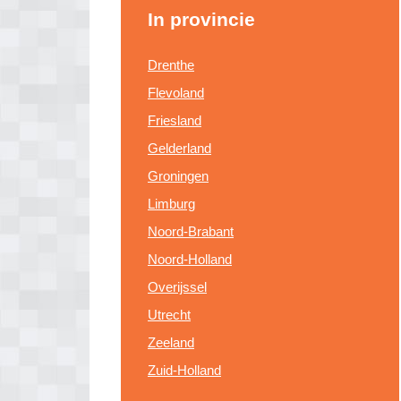
In provincie
Drenthe
Flevoland
Friesland
Gelderland
Groningen
Limburg
Noord-Brabant
Noord-Holland
Overijssel
Utrecht
Zeeland
Zuid-Holland