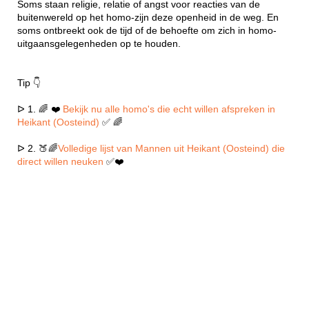
Soms staan religie, relatie of angst voor reacties van de
buitenwereld op het homo-zijn deze openheid in de weg. En
soms ontbreekt ook de tijd of de behoefte om zich in homo-
uitgaansgelegenheden op te houden.
Tip 👇
ᐅ 1. 🌈 ❤️
Bekijk nu alle homo's die echt willen afspreken in
Heikant (Oosteind)
✅ 🌈
ᐅ 2. 🍑🌈
Volledige lijst van Mannen uit Heikant (Oosteind) die
direct willen neuken
✅❤️