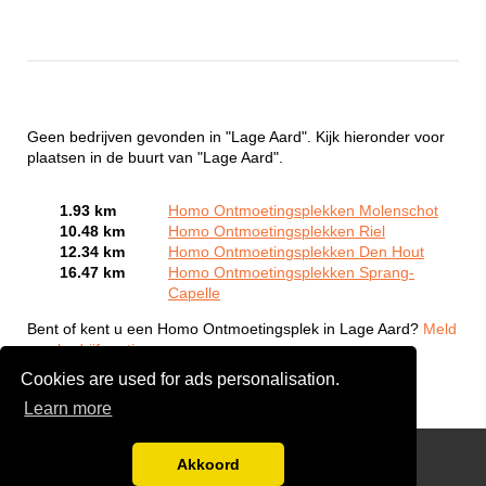
Geen bedrijven gevonden in "Lage Aard". Kijk hieronder voor
plaatsen in de buurt van "Lage Aard".
1.93 km
Homo Ontmoetingsplekken Molenschot
10.48 km
Homo Ontmoetingsplekken Riel
12.34 km
Homo Ontmoetingsplekken Den Hout
16.47 km
Homo Ontmoetingsplekken Sprang-
Capelle
Bent of kent u een Homo Ontmoetingsplek in Lage Aard?
Meld
een bedrijf gratis aan
Cookies are used for ads personalisation.
Learn more
Gay Escort Service
Akkoord