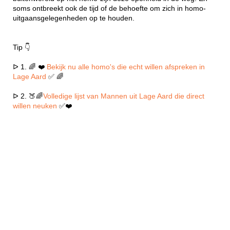
soms ontbreekt ook de tijd of de behoefte om zich in homo-
uitgaansgelegenheden op te houden.
Tip 👇
ᐅ 1. 🌈 ❤️
Bekijk nu alle homo's die echt willen afspreken in
Lage Aard
✅ 🌈
ᐅ 2. 🍑🌈
Volledige lijst van Mannen uit Lage Aard die direct
willen neuken
✅❤️