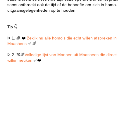
soms ontbreekt ook de tijd of de behoefte om zich in homo-
uitgaansgelegenheden op te houden.
Tip 👇
ᐅ 1. 🌈 ❤️
Bekijk nu alle homo's die echt willen afspreken in
Maashees
✅ 🌈
ᐅ 2. 🍑🌈
Volledige lijst van Mannen uit Maashees die direct
willen neuken
✅❤️