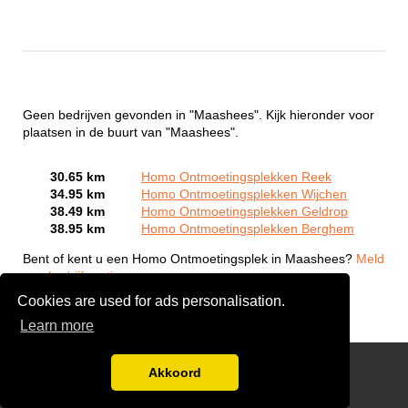
Geen bedrijven gevonden in "Maashees". Kijk hieronder voor
plaatsen in de buurt van "Maashees".
30.65 km
Homo Ontmoetingsplekken Reek
34.95 km
Homo Ontmoetingsplekken Wijchen
38.49 km
Homo Ontmoetingsplekken Geldrop
38.95 km
Homo Ontmoetingsplekken Berghem
Bent of kent u een Homo Ontmoetingsplek in Maashees?
Meld
een bedrijf gratis aan
Cookies are used for ads personalisation.
Learn more
Gay Escort Service
Akkoord
Disclaimer