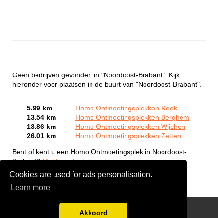
Geen bedrijven gevonden in "Noordoost-Brabant". Kijk
hieronder voor plaatsen in de buurt van "Noordoost-Brabant".
5.99 km
Homo Ontmoetingsplekken Reek
13.54 km
Homo Ontmoetingsplekken Berghem
13.86 km
Homo Ontmoetingsplekken Wijchen
26.01 km
Homo Ontmoetingsplekken Zetten
Bent of kent u een Homo Ontmoetingsplek in Noordoost-
Brabant?
Meld een bedrijf gratis aan
Cookies are used for ads personalisation.
Learn more
Gay Escort Service
Akkoord