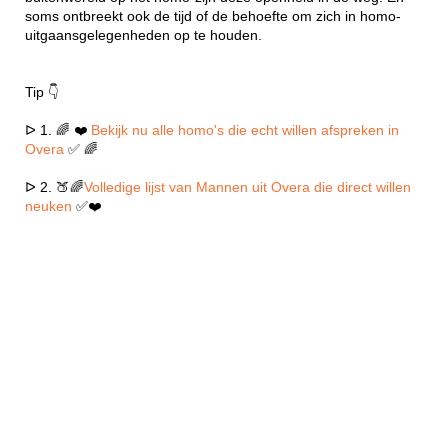
soms ontbreekt ook de tijd of de behoefte om zich in homo-
uitgaansgelegenheden op te houden.
Tip 👇
ᐅ 1. 🌈 ❤️
Bekijk nu alle homo's die echt willen afspreken in
Overa
✅ 🌈
ᐅ 2. 🍑🌈
Volledige lijst van Mannen uit Overa die direct willen
neuken
✅❤️