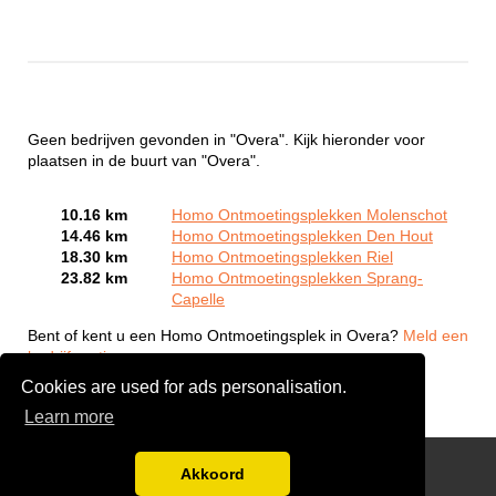
Geen bedrijven gevonden in "Overa". Kijk hieronder voor
plaatsen in de buurt van "Overa".
10.16 km
Homo Ontmoetingsplekken Molenschot
14.46 km
Homo Ontmoetingsplekken Den Hout
18.30 km
Homo Ontmoetingsplekken Riel
23.82 km
Homo Ontmoetingsplekken Sprang-
Capelle
Bent of kent u een Homo Ontmoetingsplek in Overa?
Meld een
bedrijf gratis aan
Cookies are used for ads personalisation.
Learn more
Gay Escort Service
Akkoord