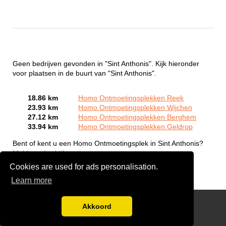
Geen bedrijven gevonden in "Sint Anthonis". Kijk hieronder
voor plaatsen in de buurt van "Sint Anthonis".
18.86 km
Homo Ontmoetingsplekken Reek
23.93 km
Homo Ontmoetingsplekken Wijchen
27.12 km
Homo Ontmoetingsplekken Berghem
33.94 km
Homo Ontmoetingsplekken Geldrop
Bent of kent u een Homo Ontmoetingsplek in Sint Anthonis?
Meld een bedrijf gratis aan
Cookies are used for ads personalisation.
Learn more
Gay Escort Service
Akkoord
Disclaimer