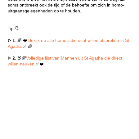
soms ontbreekt ook de tijd of de behoefte om zich in homo-
uitgaansgelegenheden op te houden.
Tip 👇
ᐅ 1. 🌈 ❤️
Bekijk nu alle homo's die echt willen afspreken in St
Agatha
✅ 🌈
ᐅ 2. 🍑🌈
Volledige lijst van Mannen uit St Agatha die direct
willen neuken
✅❤️