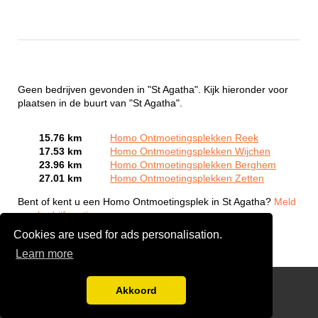
Geen bedrijven gevonden in "St Agatha". Kijk hieronder voor
plaatsen in de buurt van "St Agatha".
15.76 km
Homo Ontmoetingsplekken Reek
17.53 km
Homo Ontmoetingsplekken Wijchen
23.96 km
Homo Ontmoetingsplekken Berghem
27.01 km
Homo Ontmoetingsplekken Zetten
Bent of kent u een Homo Ontmoetingsplek in St Agatha?
Meld
een bedrijf gratis aan
Cookies are used for ads personalisation.
Learn more
Gay Escort Service
Akkoord
Disclaimer