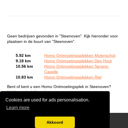
Geen bedrijven gevonden in "Steenoven". Kijk hieronder voor
plaatsen in de buurt van "Steenoven".
5.92 km
Homo Ontmoetingsplekken Molenschot
9.18 km
Homo Ontmoetingsplekken Den Hout
10.56 km
Homo Ontmoetingsplekken Sprang-
Capelle
10.83 km
Homo Ontmoetingsplekken Riel
Bent of kent u een Homo Ontmoetingsplek in Steenoven?
Meld een bedrijf gratis aan
Cookies are used for ads personalisation.
Learn more
Gay Escort Service
Akkoord