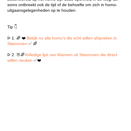
soms ontbreekt ook de tijd of de behoefte om zich in homo-
uitgaansgelegenheden op te houden.
Tip 👇
ᐅ 1. 🌈 ❤️
Bekijk nu alle homo's die echt willen afspreken in
Steenoven
✅ 🌈
ᐅ 2. 🍑🌈
Volledige lijst van Mannen uit Steenoven die direct
willen neuken
✅❤️