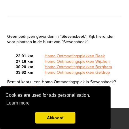
Geen bedrijven gevonden in "Stevensbeek". Kijk hieronder
voor plaatsen in de buurt van "Stevensbeek".
22.01 km
Homo Ontmoetingsplekken Reek
27.16 km
Homo Ontmoetingsplekken Wijchen
30.20 km
Homo Ontmoetingsplekken Berghem
33.62 km
Homo Ontmoetingsplekken Geldrop
Bent of kent u een Homo Ontmoetingsplek in Stevensbeek?
Meld een bedrijf gratis aan
Cookies are used for ads personalisation.
Learn more
Gay Escort Service
Akkoord
Disclaimer