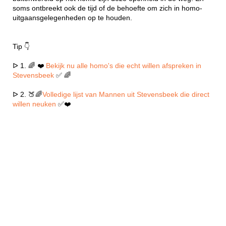
soms ontbreekt ook de tijd of de behoefte om zich in homo-
uitgaansgelegenheden op te houden.
Tip 👇
ᐅ 1. 🌈 ❤️
Bekijk nu alle homo's die echt willen afspreken in
Stevensbeek
✅ 🌈
ᐅ 2. 🍑🌈
Volledige lijst van Mannen uit Stevensbeek die direct
willen neuken
✅❤️