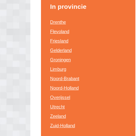
In provincie
Drenthe
Flevoland
Friesland
Gelderland
Groningen
Limburg
Noord-Brabant
Noord-Holland
Overijssel
Utrecht
Zeeland
Zuid-Holland