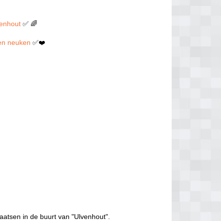
venhout
✅ 🌈
llen neuken
✅❤️
aatsen in de buurt van "Ulvenhout".