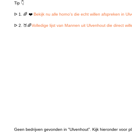
Tip 👇
ᐅ 1. 🌈 ❤️
Bekijk nu alle homo's die echt willen afspreken in Ul
ᐅ 2. 🍑🌈
Volledige lijst van Mannen uit Ulvenhout die direct wi
Geen bedrijven gevonden in "Ulvenhout". Kijk hieronder voor pl