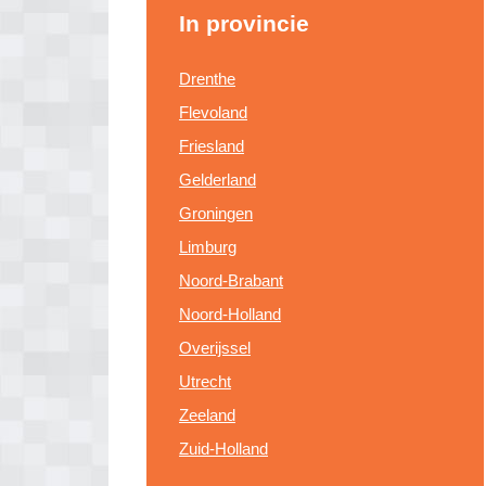
In provincie
Drenthe
Flevoland
Friesland
Gelderland
Groningen
Limburg
Noord-Brabant
Noord-Holland
Overijssel
Utrecht
Zeeland
Zuid-Holland