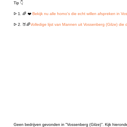
Tip 👇
ᐅ 1. 🌈 ❤️
Bekijk nu alle homo's die echt willen afspreken in Vo
ᐅ 2. 🍑🌈
Volledige lijst van Mannen uit Vossenberg (Gilze) die 
Geen bedrijven gevonden in "Vossenberg (Gilze)". Kijk hierond