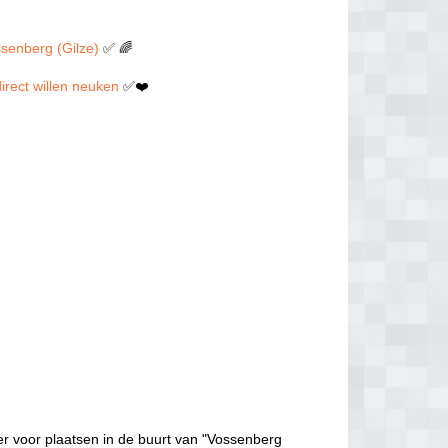
ssenberg (Gilze)
✅ 🌈
direct willen neuken
✅❤️
er voor plaatsen in de buurt van "Vossenberg