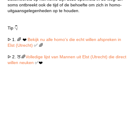
soms ontbreekt ook de tijd of de behoefte om zich in homo-
uitgaansgelegenheden op te houden.
Tip 👇
ᐅ 1. 🌈 ❤️
Bekijk nu alle homo's die echt willen afspreken in
Elst (Utrecht)
✅ 🌈
ᐅ 2. 🍑🌈
Volledige lijst van Mannen uit Elst (Utrecht) die direct
willen neuken
✅❤️