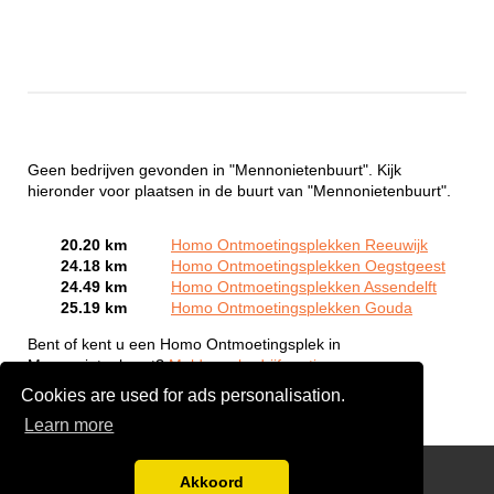
Geen bedrijven gevonden in "Mennonietenbuurt". Kijk
hieronder voor plaatsen in de buurt van "Mennonietenbuurt".
20.20 km
Homo Ontmoetingsplekken Reeuwijk
24.18 km
Homo Ontmoetingsplekken Oegstgeest
24.49 km
Homo Ontmoetingsplekken Assendelft
25.19 km
Homo Ontmoetingsplekken Gouda
Bent of kent u een Homo Ontmoetingsplek in
Mennonietenbuurt?
Meld een bedrijf gratis aan
Cookies are used for ads personalisation.
Learn more
Gay Escort Service
Akkoord