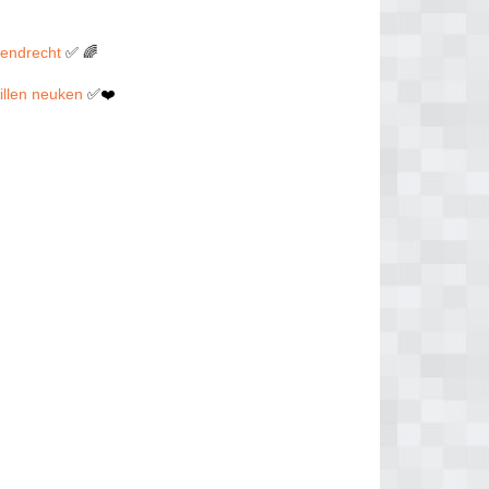
rendrecht
✅ 🌈
willen neuken
✅❤️