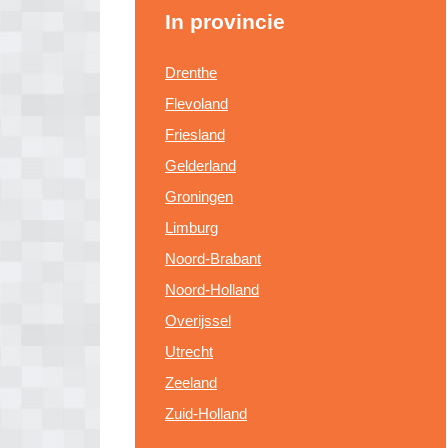
In provincie
Drenthe
Flevoland
Friesland
Gelderland
Groningen
Limburg
Noord-Brabant
Noord-Holland
Overijssel
Utrecht
Zeeland
Zuid-Holland