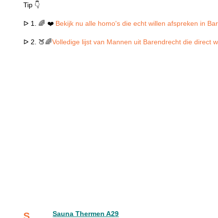
Tip 👇
ᐅ 1. 🌈 ❤️
Bekijk nu alle homo's die echt willen afspreken in Ba
ᐅ 2. 🍑🌈
Volledige lijst van Mannen uit Barendrecht die direct 
Sauna Thermen A29
S