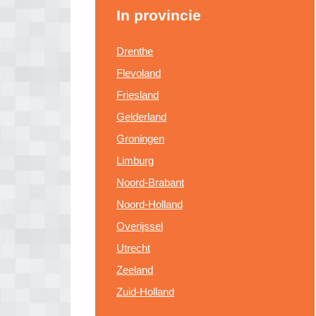
In provincie
Drenthe
Flevoland
Friesland
Gelderland
Groningen
Limburg
Noord-Brabant
Noord-Holland
Overijssel
Utrecht
Zeeland
Zuid-Holland