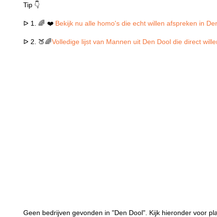
Tip 👇
ᐅ 1. 🌈 ❤️
Bekijk nu alle homo's die echt willen afspreken in De
ᐅ 2. 🍑🌈
Volledige lijst van Mannen uit Den Dool die direct wil
Geen bedrijven gevonden in "Den Dool". Kijk hieronder voor pl