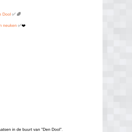
n Dool
✅ 🌈
len neuken
✅❤️
aatsen in de buurt van "Den Dool".