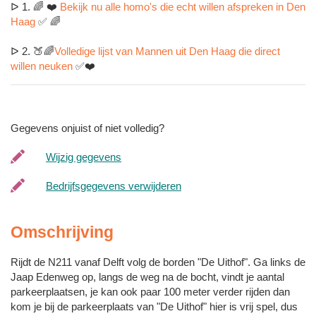
ᐅ 1. 🌈 ❤️
Bekijk nu alle homo's die echt willen afspreken in Den
Haag
✅ 🌈
ᐅ 2. 🍑🌈
Volledige lijst van Mannen uit Den Haag die direct
willen neuken
✅❤️
Gegevens onjuist of niet volledig?
Wijzig gegevens
Bedrijfsgegevens verwijderen
Omschrijving
Rijdt de N211 vanaf Delft volg de borden "De Uithof". Ga links de
Jaap Edenweg op, langs de weg na de bocht, vindt je aantal
parkeerplaatsen, je kan ook paar 100 meter verder rijden dan
kom je bij de parkeerplaats van "De Uithof" hier is vrij spel, dus