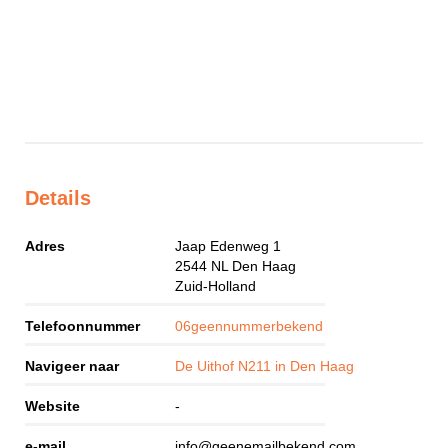
Details
Adres
Jaap Edenweg 1
2544 NL
Den Haag
Zuid-Holland
Telefoonnummer
06geennummerbekend
Navigeer naar
De Uithof N211 in Den Haag
Website
-
e-mail
info@geenemailbekend.com