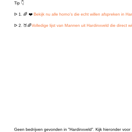
Tip 👇
ᐅ 1. 🌈 ❤️
Bekijk nu alle homo's die echt willen afspreken in Ha
ᐅ 2. 🍑🌈
Volledige lijst van Mannen uit Hardinxveld die direct 
Geen bedrijven gevonden in "Hardinxveld". Kijk hieronder voor 