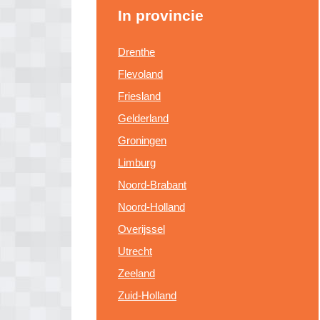
In provincie
Drenthe
Flevoland
Friesland
Gelderland
Groningen
Limburg
Noord-Brabant
Noord-Holland
Overijssel
Utrecht
Zeeland
Zuid-Holland