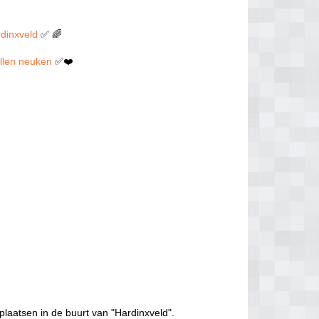
rdinxveld
✅ 🌈
willen neuken
✅❤️
plaatsen in de buurt van "Hardinxveld".