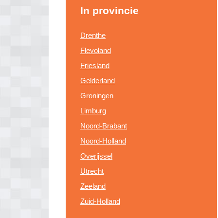
In provincie
Drenthe
Flevoland
Friesland
Gelderland
Groningen
Limburg
Noord-Brabant
Noord-Holland
Overijssel
Utrecht
Zeeland
Zuid-Holland