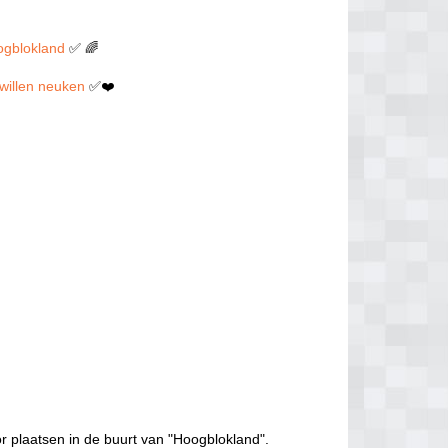
oogblokland
✅ 🌈
t willen neuken
✅❤️
r plaatsen in de buurt van "Hoogblokland".