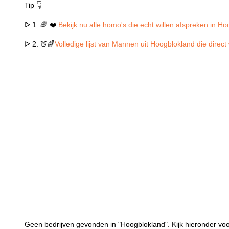
Tip 👇
ᐅ 1. 🌈 ❤️
Bekijk nu alle homo's die echt willen afspreken in H
ᐅ 2. 🍑🌈
Volledige lijst van Mannen uit Hoogblokland die direc
Geen bedrijven gevonden in "Hoogblokland". Kijk hieronder voo