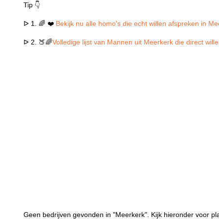
Tip 👇
ᐅ 1. 🌈 ❤️
Bekijk nu alle homo's die echt willen afspreken in M
ᐅ 2. 🍑🌈
Volledige lijst van Mannen uit Meerkerk die direct wil
Geen bedrijven gevonden in "Meerkerk". Kijk hieronder voor pl