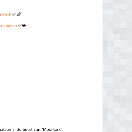
eerkerk
✅ 🌈
len neuken
✅❤️
aatsen in de buurt van "Meerkerk".