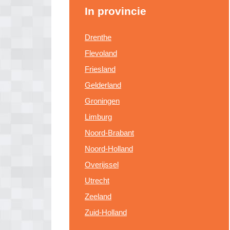
In provincie
Drenthe
Flevoland
Friesland
Gelderland
Groningen
Limburg
Noord-Brabant
Noord-Holland
Overijssel
Utrecht
Zeeland
Zuid-Holland