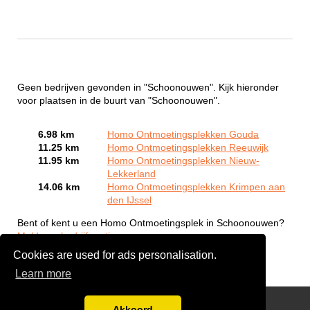
Geen bedrijven gevonden in "Schoonouwen". Kijk hieronder
voor plaatsen in de buurt van "Schoonouwen".
6.98 km
Homo Ontmoetingsplekken Gouda
11.25 km
Homo Ontmoetingsplekken Reeuwijk
11.95 km
Homo Ontmoetingsplekken Nieuw-
Lekkerland
14.06 km
Homo Ontmoetingsplekken Krimpen aan
den IJssel
Bent of kent u een Homo Ontmoetingsplek in Schoonouwen?
Meld een bedrijf gratis aan
Cookies are used for ads personalisation.
Learn more
Gay Escort Service
Akkoord