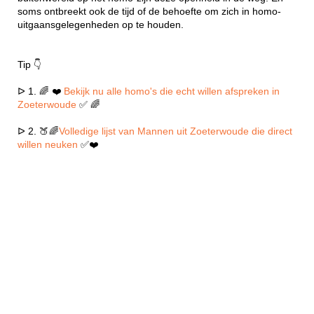
soms ontbreekt ook de tijd of de behoefte om zich in homo-
uitgaansgelegenheden op te houden.
Tip 👇
ᐅ 1. 🌈 ❤️
Bekijk nu alle homo's die echt willen afspreken in
Zoeterwoude
✅ 🌈
ᐅ 2. 🍑🌈
Volledige lijst van Mannen uit Zoeterwoude die direct
willen neuken
✅❤️