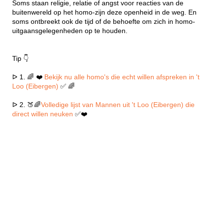
Soms staan religie, relatie of angst voor reacties van de
buitenwereld op het homo-zijn deze openheid in de weg. En
soms ontbreekt ook de tijd of de behoefte om zich in homo-
uitgaansgelegenheden op te houden.
Tip 👇
ᐅ 1. 🌈 ❤️
Bekijk nu alle homo's die echt willen afspreken in 't
Loo (Eibergen)
✅ 🌈
ᐅ 2. 🍑🌈
Volledige lijst van Mannen uit 't Loo (Eibergen) die
direct willen neuken
✅❤️