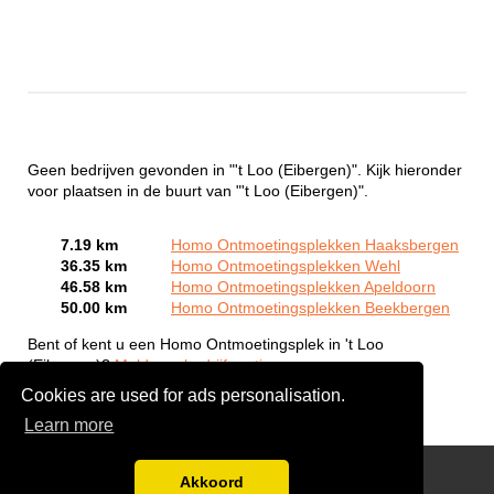
Geen bedrijven gevonden in "'t Loo (Eibergen)". Kijk hieronder
voor plaatsen in de buurt van "'t Loo (Eibergen)".
7.19 km
Homo Ontmoetingsplekken Haaksbergen
36.35 km
Homo Ontmoetingsplekken Wehl
46.58 km
Homo Ontmoetingsplekken Apeldoorn
50.00 km
Homo Ontmoetingsplekken Beekbergen
Bent of kent u een Homo Ontmoetingsplek in 't Loo
(Eibergen)?
Meld een bedrijf gratis aan
Cookies are used for ads personalisation.
Learn more
Gay Escort Service
Akkoord