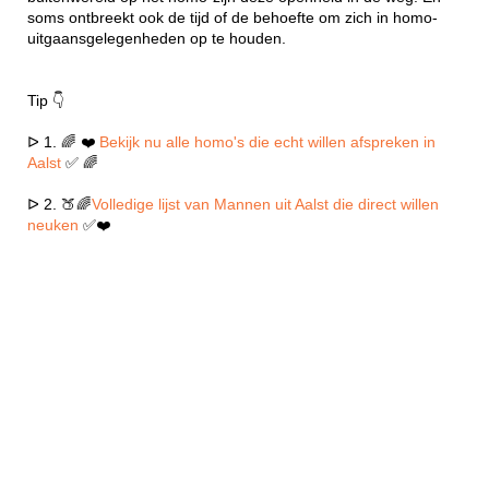
soms ontbreekt ook de tijd of de behoefte om zich in homo-
uitgaansgelegenheden op te houden.
Tip 👇
ᐅ 1. 🌈 ❤️
Bekijk nu alle homo's die echt willen afspreken in
Aalst
✅ 🌈
ᐅ 2. 🍑🌈
Volledige lijst van Mannen uit Aalst die direct willen
neuken
✅❤️