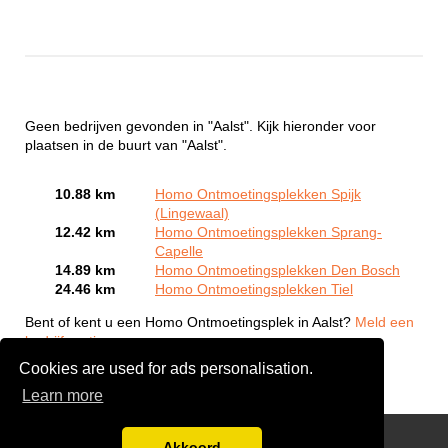
Geen bedrijven gevonden in "Aalst". Kijk hieronder voor
plaatsen in de buurt van "Aalst".
10.88 km
Homo Ontmoetingsplekken Spijk
(Lingewaal)
12.42 km
Homo Ontmoetingsplekken Sprang-
Capelle
14.89 km
Homo Ontmoetingsplekken Den Bosch
24.46 km
Homo Ontmoetingsplekken Tiel
Bent of kent u een Homo Ontmoetingsplek in Aalst?
Meld een
bedrijf gratis aan
Cookies are used for ads personalisation.
Learn more
Gay Escort Service
Akkoord