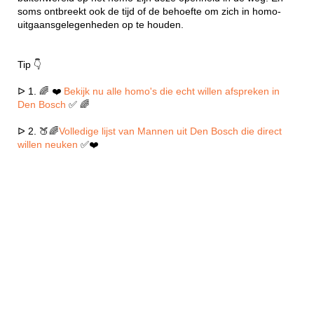
soms ontbreekt ook de tijd of de behoefte om zich in homo-
uitgaansgelegenheden op te houden.
Tip 👇
ᐅ 1. 🌈 ❤️
Bekijk nu alle homo's die echt willen afspreken in
Den Bosch
✅ 🌈
ᐅ 2. 🍑🌈
Volledige lijst van Mannen uit Den Bosch die direct
willen neuken
✅❤️