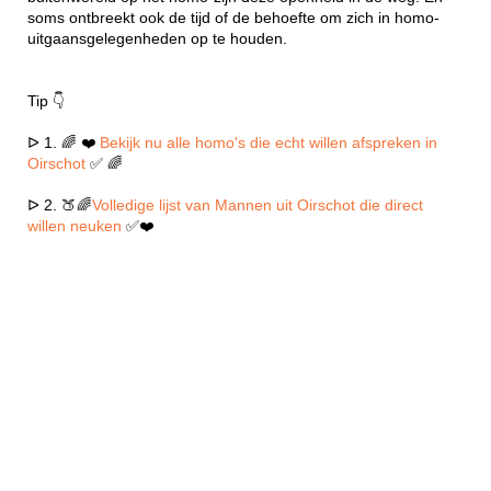
soms ontbreekt ook de tijd of de behoefte om zich in homo-
uitgaansgelegenheden op te houden.
Tip 👇
ᐅ 1. 🌈 ❤️
Bekijk nu alle homo's die echt willen afspreken in
Oirschot
✅ 🌈
ᐅ 2. 🍑🌈
Volledige lijst van Mannen uit Oirschot die direct
willen neuken
✅❤️