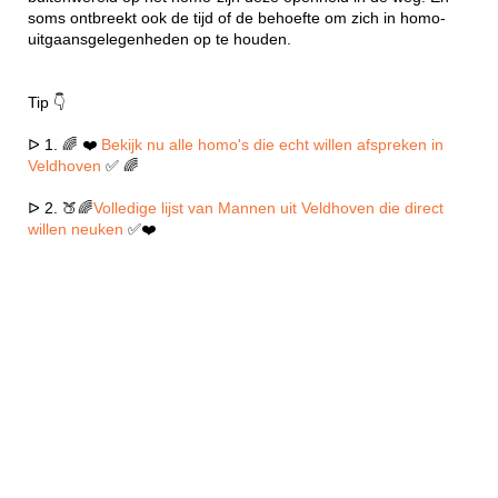
soms ontbreekt ook de tijd of de behoefte om zich in homo-
uitgaansgelegenheden op te houden.
Tip 👇
ᐅ 1. 🌈 ❤️
Bekijk nu alle homo's die echt willen afspreken in
Veldhoven
✅ 🌈
ᐅ 2. 🍑🌈
Volledige lijst van Mannen uit Veldhoven die direct
willen neuken
✅❤️