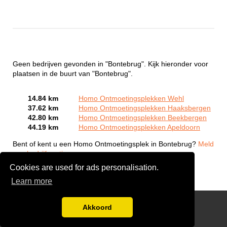
Geen bedrijven gevonden in "Bontebrug". Kijk hieronder voor
plaatsen in de buurt van "Bontebrug".
14.84 km
Homo Ontmoetingsplekken Wehl
37.62 km
Homo Ontmoetingsplekken Haaksbergen
42.80 km
Homo Ontmoetingsplekken Beekbergen
44.19 km
Homo Ontmoetingsplekken Apeldoorn
Bent of kent u een Homo Ontmoetingsplek in Bontebrug?
Meld
een bedrijf gratis aan
Cookies are used for ads personalisation.
Learn more
Gay Escort Service
Akkoord
Disclaimer