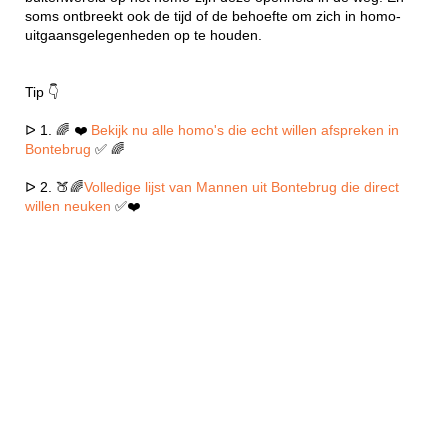
soms ontbreekt ook de tijd of de behoefte om zich in homo-
uitgaansgelegenheden op te houden.
Tip 👇
ᐅ 1. 🌈 ❤️
Bekijk nu alle homo's die echt willen afspreken in
Bontebrug
✅ 🌈
ᐅ 2. 🍑🌈
Volledige lijst van Mannen uit Bontebrug die direct
willen neuken
✅❤️