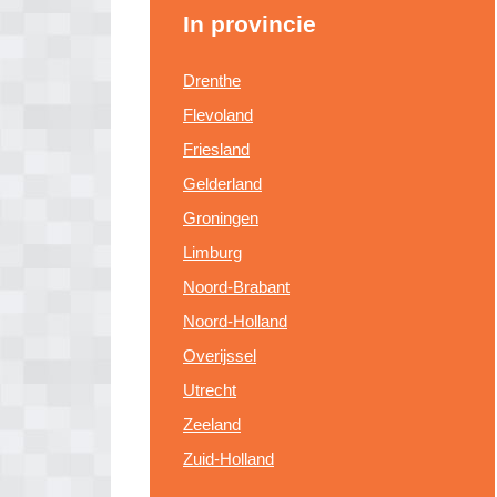
In provincie
Drenthe
Flevoland
Friesland
Gelderland
Groningen
Limburg
Noord-Brabant
Noord-Holland
Overijssel
Utrecht
Zeeland
Zuid-Holland