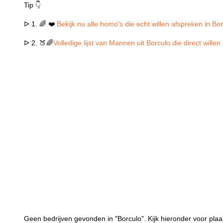
Tip 👇
ᐅ 1. 🌈 ❤️
Bekijk nu alle homo's die echt willen afspreken in Bo
ᐅ 2. 🍑🌈
Volledige lijst van Mannen uit Borculo die direct will
Geen bedrijven gevonden in "Borculo". Kijk hieronder voor plaa