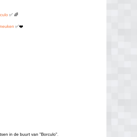
rculo
✅ 🌈
en neuken
✅❤️
tsen in de buurt van "Borculo".