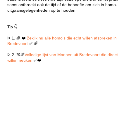
soms ontbreekt ook de tijd of de behoefte om zich in homo-
uitgaansgelegenheden op te houden.
Tip 👇
ᐅ 1. 🌈 ❤️
Bekijk nu alle homo's die echt willen afspreken in
Bredevoort
✅ 🌈
ᐅ 2. 🍑🌈
Volledige lijst van Mannen uit Bredevoort die direct
willen neuken
✅❤️