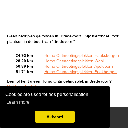
Geen bedrijven gevonden in "Bredevoort". Kijk hieronder voor
plaatsen in de buurt van "Bredevoort".
24.93 km
Homo Ontmoetingsplekken Haaksbergen
28.29 km
Homo Ontmoetingsplekken Wehl
50.89 km
Homo Ontmoetingsplekken Apeldoorn
51.71 km
Homo Ontmoetingsplekken Beekbergen
Bent of kent u een Homo Ontmoetingsplek in Bredevoort?
Meld een bedrijf gratis aan
Cookies are used for ads personalisation.
Learn more
Gay Escort Service
Akkoord
Disclaimer