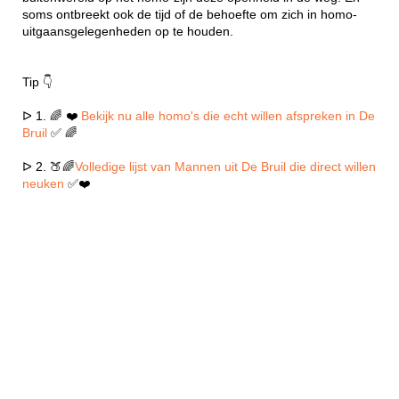
soms ontbreekt ook de tijd of de behoefte om zich in homo-
uitgaansgelegenheden op te houden.
Tip 👇
ᐅ 1. 🌈 ❤️
Bekijk nu alle homo's die echt willen afspreken in De
Bruil
✅ 🌈
ᐅ 2. 🍑🌈
Volledige lijst van Mannen uit De Bruil die direct willen
neuken
✅❤️