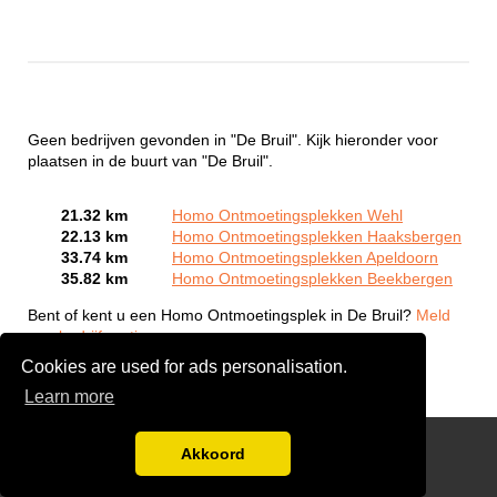
Geen bedrijven gevonden in "De Bruil". Kijk hieronder voor
plaatsen in de buurt van "De Bruil".
21.32 km
Homo Ontmoetingsplekken Wehl
22.13 km
Homo Ontmoetingsplekken Haaksbergen
33.74 km
Homo Ontmoetingsplekken Apeldoorn
35.82 km
Homo Ontmoetingsplekken Beekbergen
Bent of kent u een Homo Ontmoetingsplek in De Bruil?
Meld
een bedrijf gratis aan
Cookies are used for ads personalisation.
Learn more
Gay Escort Service
Akkoord
Disclaimer