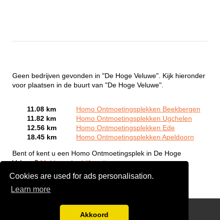
Geen bedrijven gevonden in "De Hoge Veluwe". Kijk hieronder
voor plaatsen in de buurt van "De Hoge Veluwe".
11.08 km
Homo Ontmoetingsplekken Beekbergen
11.82 km
Homo Ontmoetingsplekken Ugchelen
12.56 km
Homo Ontmoetingsplekken Ede
18.45 km
Homo Ontmoetingsplekken Apeldoorn
Bent of kent u een Homo Ontmoetingsplek in De Hoge
Veluwe?
Meld een bedrijf gratis aan
Cookies are used for ads personalisation.
Learn more
Gay Escort Service
Akkoord