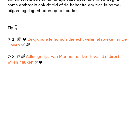
soms ontbreekt ook de tijd of de behoefte om zich in homo-
uitgaansgelegenheden op te houden.
Tip 👇
ᐅ 1. 🌈 ❤️
Bekijk nu alle homo's die echt willen afspreken in De
Hoven
✅ 🌈
ᐅ 2. 🍑🌈
Volledige lijst van Mannen uit De Hoven die direct
willen neuken
✅❤️