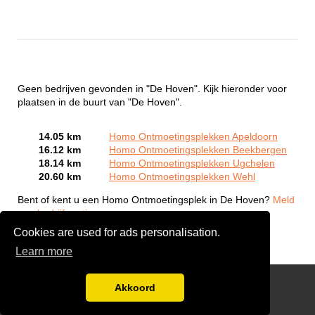
Geen bedrijven gevonden in "De Hoven". Kijk hieronder voor
plaatsen in de buurt van "De Hoven".
14.05 km
Homo Ontmoetingsplekken Apeldoorn
16.12 km
Homo Ontmoetingsplekken Beekbergen
18.14 km
Homo Ontmoetingsplekken Ugchelen
20.60 km
Homo Ontmoetingsplekken Wehl
Bent of kent u een Homo Ontmoetingsplek in De Hoven?
Meld
een bedrijf gratis aan
Cookies are used for ads personalisation.
Learn more
Gay Escort Service
Akkoord
Disclaimer