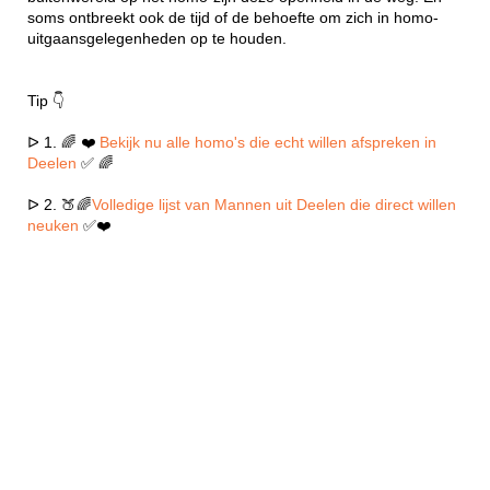
soms ontbreekt ook de tijd of de behoefte om zich in homo-
uitgaansgelegenheden op te houden.
Tip 👇
ᐅ 1. 🌈 ❤️
Bekijk nu alle homo's die echt willen afspreken in
Deelen
✅ 🌈
ᐅ 2. 🍑🌈
Volledige lijst van Mannen uit Deelen die direct willen
neuken
✅❤️