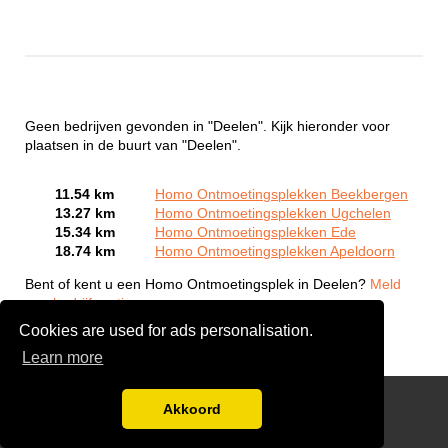
Geen bedrijven gevonden in "Deelen". Kijk hieronder voor
plaatsen in de buurt van "Deelen".
11.54 km
Homo Ontmoetingsplekken Beekbergen
13.27 km
Homo Ontmoetingsplekken Ugchelen
15.34 km
Homo Ontmoetingsplekken Ede
18.74 km
Homo Ontmoetingsplekken Apeldoorn
Bent of kent u een Homo Ontmoetingsplek in Deelen?
Meld
een bedrijf gratis aan
Cookies are used for ads personalisation.
Learn more
Gay Escort Service
Akkoord
Disclaimer