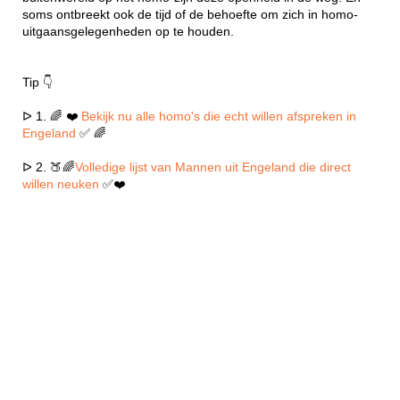
soms ontbreekt ook de tijd of de behoefte om zich in homo-
uitgaansgelegenheden op te houden.
Tip 👇
ᐅ 1. 🌈 ❤️
Bekijk nu alle homo's die echt willen afspreken in
Engeland
✅ 🌈
ᐅ 2. 🍑🌈
Volledige lijst van Mannen uit Engeland die direct
willen neuken
✅❤️