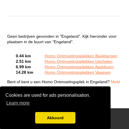
Geen bedrijven gevonden in "Engeland". Kijk hieronder voor
plaatsen in de buurt van "Engeland".
0.44 km
Homo Ontmoetingsplekken Beekbergen
2.51 km
Homo Ontmoetingsplekken Ugchelen
6.99 km
Homo Ontmoetingsplekken Apeldoorn
14.28 km
Homo Ontmoetingsplekken Vaassen
Bent of kent u een Homo Ontmoetingsplek in Engeland?
Meld
een bedrijf gratis aan
Cookies are used for ads personalisation.
Learn more
Gay Escort Service
Akkoord
Disclaimer