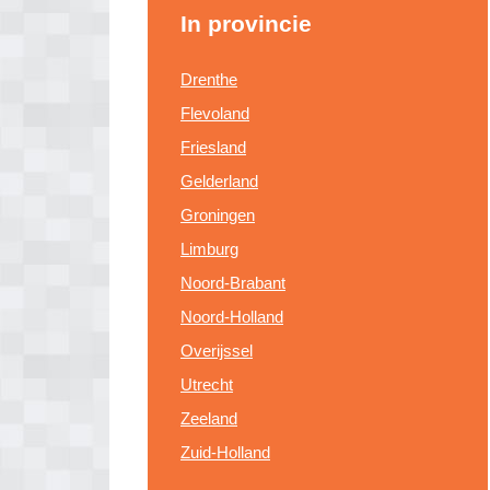
In provincie
Drenthe
Flevoland
Friesland
Gelderland
Groningen
Limburg
Noord-Brabant
Noord-Holland
Overijssel
Utrecht
Zeeland
Zuid-Holland