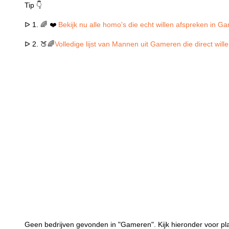
Tip 👇
ᐅ 1. 🌈 ❤️
Bekijk nu alle homo's die echt willen afspreken in G
ᐅ 2. 🍑🌈
Volledige lijst van Mannen uit Gameren die direct wil
Geen bedrijven gevonden in "Gameren". Kijk hieronder voor pl