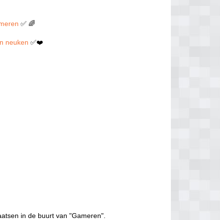
ameren
✅ 🌈
len neuken
✅❤️
aatsen in de buurt van "Gameren".