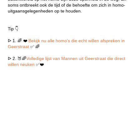
soms ontbreekt ook de tijd of de behoefte om zich in homo-
uitgaansgelegenheden op te houden.
Tip 👇
ᐅ 1. 🌈 ❤️
Bekijk nu alle homo's die echt willen afspreken in
Geerstraat
✅ 🌈
ᐅ 2. 🍑🌈
Volledige lijst van Mannen uit Geerstraat die direct
willen neuken
✅❤️