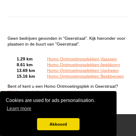
Geen bedrijven gevonden in "Geerstraat". Kijk hieronder voor
plaatsen in de buurt van "Geerstraat".
1.29 km
Homo Ontmoetingsplekken Vaassen
8.61 km
Homo Ontmoetingsplekken Apeldoorn
13.69 km
Homo Ontmoetingsplekken Ugchelen
15.16 km
Homo Ontmoetingsplekken Beekbergen
Bent of kent u een Homo Ontmoetingsplek in Geerstraat?
Meld een bedrijf gratis aan
Cookies are used for ads personalisation.
Learn more
Gay Escort Service
Akkoord
Disclaimer