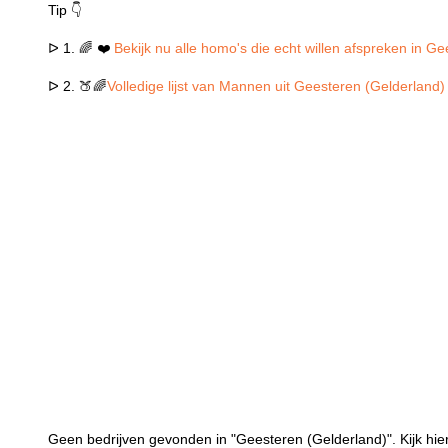
Tip 👇
ᐅ 1. 🌈 ❤️
Bekijk nu alle homo's die echt willen afspreken in G
ᐅ 2. 🍑🌈
Volledige lijst van Mannen uit Geesteren (Gelderland)
Geen bedrijven gevonden in "Geesteren (Gelderland)". Kijk hie