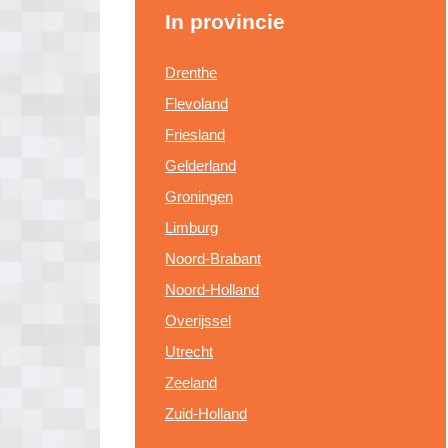
In provincie
Drenthe
Flevoland
Friesland
Gelderland
Groningen
Limburg
Noord-Brabant
Noord-Holland
Overijssel
Utrecht
Zeeland
Zuid-Holland