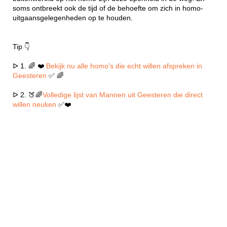
soms ontbreekt ook de tijd of de behoefte om zich in homo-
uitgaansgelegenheden op te houden.
Tip 👇
ᐅ 1. 🌈 ❤️
Bekijk nu alle homo's die echt willen afspreken in
Geesteren
✅ 🌈
ᐅ 2. 🍑🌈
Volledige lijst van Mannen uit Geesteren die direct
willen neuken
✅❤️