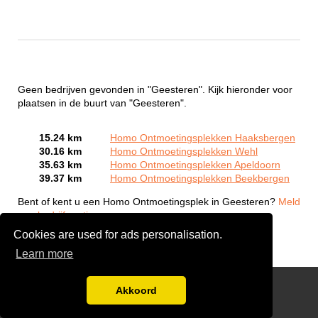
Geen bedrijven gevonden in "Geesteren". Kijk hieronder voor
plaatsen in de buurt van "Geesteren".
15.24 km
Homo Ontmoetingsplekken Haaksbergen
30.16 km
Homo Ontmoetingsplekken Wehl
35.63 km
Homo Ontmoetingsplekken Apeldoorn
39.37 km
Homo Ontmoetingsplekken Beekbergen
Bent of kent u een Homo Ontmoetingsplek in Geesteren?
Meld
een bedrijf gratis aan
Cookies are used for ads personalisation.
Learn more
Gay Escort Service
Akkoord
Disclaimer