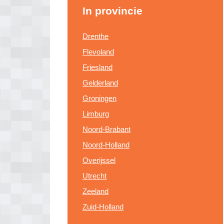
In provincie
Drenthe
Flevoland
Friesland
Gelderland
Groningen
Limburg
Noord-Brabant
Noord-Holland
Overijssel
Utrecht
Zeeland
Zuid-Holland