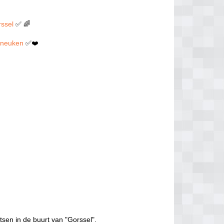
rssel
✅ 🌈
en neuken
✅❤️
tsen in de buurt van "Gorssel".