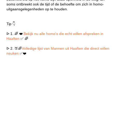
soms ontbreekt ook de tijd of de behoefte om zich in homo-
uitgaansgelegenheden op te houden.
Tip 👇
ᐅ 1. 🌈 ❤️
Bekijk nu alle homo's die echt willen afspreken in
Haaften
✅ 🌈
ᐅ 2. 🍑🌈
Volledige lijst van Mannen uit Haaften die direct willen
neuken
✅❤️