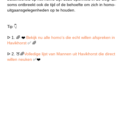
soms ontbreekt ook de tijd of de behoefte om zich in homo-
uitgaansgelegenheden op te houden.
Tip 👇
ᐅ 1. 🌈 ❤️
Bekijk nu alle homo's die echt willen afspreken in
Havikhorst
✅ 🌈
ᐅ 2. 🍑🌈
Volledige lijst van Mannen uit Havikhorst die direct
willen neuken
✅❤️