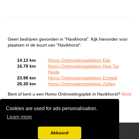
Geen bedrijven gevonden in "Havikhorst". Kijk hieronder voor
plaatsen in de buurt van "Havikhorst".
14.12 km
Homo Ontmoetingsplekken Ede
16.79 km
Homo Ontmoetingsplekken Huis Ter
Heide
23.98 km
Homo Ontmoetingsplekken Echteld
26.30 km
Homo Ontmoetingsplekken Zetten
Bent of kent u een Homo Ontmoetingsplek in Havikhorst?
Meld
een bedrijf gratis aan
Cookies are used for ads personalisation.
Learn more
Gay Escort Service
Akkoord