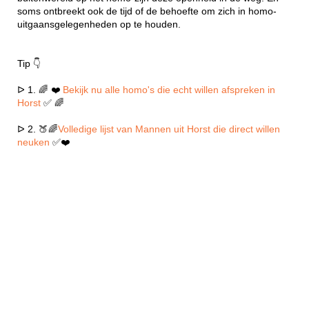
soms ontbreekt ook de tijd of de behoefte om zich in homo-
uitgaansgelegenheden op te houden.
Tip 👇
ᐅ 1. 🌈 ❤️
Bekijk nu alle homo's die echt willen afspreken in
Horst
✅ 🌈
ᐅ 2. 🍑🌈
Volledige lijst van Mannen uit Horst die direct willen
neuken
✅❤️