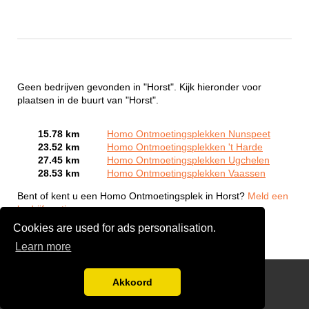
Geen bedrijven gevonden in "Horst". Kijk hieronder voor
plaatsen in de buurt van "Horst".
15.78 km
Homo Ontmoetingsplekken Nunspeet
23.52 km
Homo Ontmoetingsplekken 't Harde
27.45 km
Homo Ontmoetingsplekken Ugchelen
28.53 km
Homo Ontmoetingsplekken Vaassen
Bent of kent u een Homo Ontmoetingsplek in Horst?
Meld een
bedrijf gratis aan
Cookies are used for ads personalisation.
Learn more
Gay Escort Service
Akkoord
Disclaimer