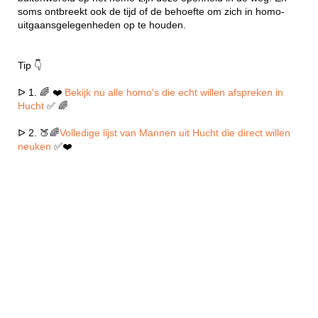
soms ontbreekt ook de tijd of de behoefte om zich in homo-
uitgaansgelegenheden op te houden.
Tip 👇
ᐅ 1. 🌈 ❤️
Bekijk nu alle homo's die echt willen afspreken in
Hucht
✅ 🌈
ᐅ 2. 🍑🌈
Volledige lijst van Mannen uit Hucht die direct willen
neuken
✅❤️