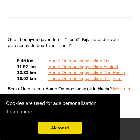
Geen bedrijven gevonden in "Hucht". Kijk hieronder voor
plaatsen in de buurt van "Hucht".
9.45 km
Homo Ontmoetingsplekken Tiel
11.92 km
Homo Ontmoetingsplekken Echteld
13.33 km
Homo Ontmoetingsplekken Den Bosch
19.02 km
Homo Ontmoetingsplekken Berghem
Bent of kent u een Homo Ontmoetingsplek in Hucht?
Meld een
bedrijf gratis aan
Cookies are used for ads personalisation.
Learn more
Gay Escort Service
Akkoord
Disclaimer