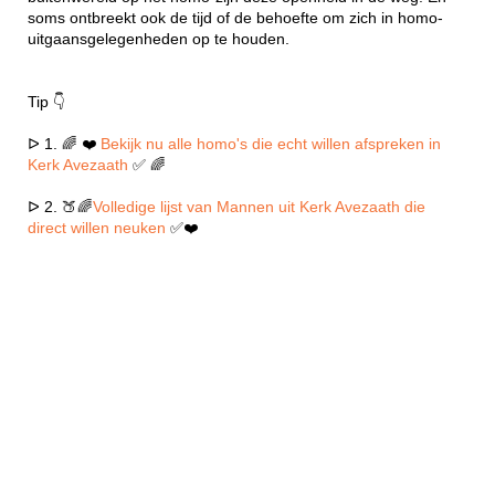
soms ontbreekt ook de tijd of de behoefte om zich in homo-
uitgaansgelegenheden op te houden.
Tip 👇
ᐅ 1. 🌈 ❤️
Bekijk nu alle homo's die echt willen afspreken in
Kerk Avezaath
✅ 🌈
ᐅ 2. 🍑🌈
Volledige lijst van Mannen uit Kerk Avezaath die
direct willen neuken
✅❤️