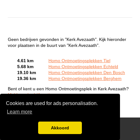
Geen bedrijven gevonden in "Kerk Avezaath". Kijk hieronder
voor plaatsen in de buurt van "Kerk Avezaath".
4.61 km
Homo Ontmoetingsplekken Tiel
5.68 km
Homo Ontmoetingsplekken Echteld
19.10 km
Homo Ontmoetingsplekken Den Bosch
19.36 km
Homo Ontmoetingsplekken Berghem
Bent of kent u een Homo Ontmoetingsplek in Kerk Avezaath?
Meld een bedrijf gratis aan
Cookies are used for ads personalisation.
Learn more
Gay Escort Service
Akkoord
Disclaimer